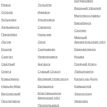
Богданович
Ряжск
Тольятти
Верхний Уфалей
Остров
Ижевск
Малоярославец
Хотьково
Ульяновск
Барабинск
Хадыженск
Саранск
Скопин
Пикалёво
Нальчик
Мирный
Льгов
Орск
Архангельская обл
Ершов
Сыктывкар
Еманжелинск
Сергач
Нижнекамск
Кушва
Светлый
Ангарск
Горячий Ключ
Онега
Старый Оскол
Лабытнанги
Ковылкино
Великий Новгород
Калач-на-Дону
Нарьян-Мар
Балашиха
Камышлов
Благовещенск
Белоярский
Зерноград
Амурская обл
Пролетарск
Уварово
Прокопьевск