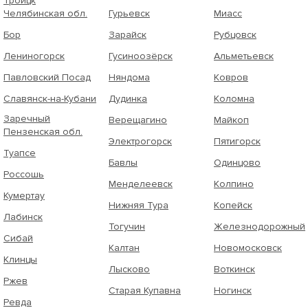
Троицк
Челябинская обл.
Гурьевск
Миасс
Бор
Зарайск
Рубцовск
Лениногорск
Гусиноозёрск
Альметьевск
Павловский Посад
Няндома
Ковров
Славянск-на-Кубани
Дудинка
Коломна
Заречный
Верещагино
Майкоп
Пензенская обл.
Электрогорск
Пятигорск
Туапсе
Бавлы
Одинцово
Россошь
Менделеевск
Колпино
Кумертау
Нижняя Тура
Копейск
Лабинск
Тогучин
Железнодорожный
Сибай
Калтан
Новомосковск
Клинцы
Лысково
Воткинск
Ржев
Старая Купавна
Ногинск
Ревда