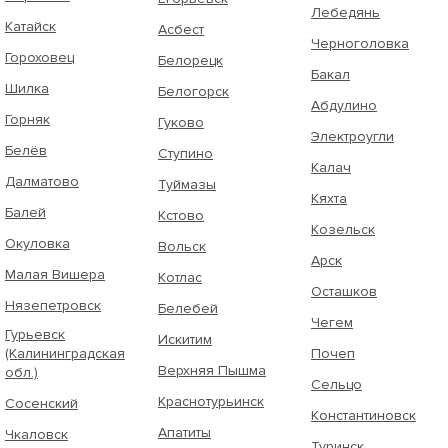
Лебедянь
Катайск
Асбест
Черноголовка
Гороховец
Белорецк
Бакал
Шилка
Белогорск
Абдулино
Горняк
Гуково
Электроугли
Белёв
Ступино
Калач
Далматово
Туймазы
Кяхта
Балей
Кстово
Козельск
Окуловка
Вольск
Арск
Малая Вишера
Котлас
Осташков
Нязепетровск
Белебей
Чегем
Гурьевск
Искитим
(Калининградская
Почеп
Верхняя Пышма
обл.)
Сельцо
Краснотурьинск
Сосенский
Константиновск
Апатиты
Чкаловск
Туринск