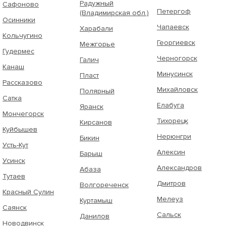
Радужный
Сафоново
Петергоф
(Владимирская обл.)
Осинники
Чапаевск
Харабали
Кольчугино
Георгиевск
Межгорье
Гудермес
Черногорск
Галич
Канаш
Минусинск
Пласт
Рассказово
Михайловск
Полярный
Сатка
Елабуга
Яранск
Мончегорск
Тихорецк
Кирсанов
Куйбышев
Нерюнгри
Бикин
Усть-Кут
Алексин
Барыш
Усинск
Александров
Абаза
Тутаев
Дмитров
Волгореченск
Красный Сулин
Мелеуз
Куртамыш
Саянск
Сальск
Данилов
Новодвинск