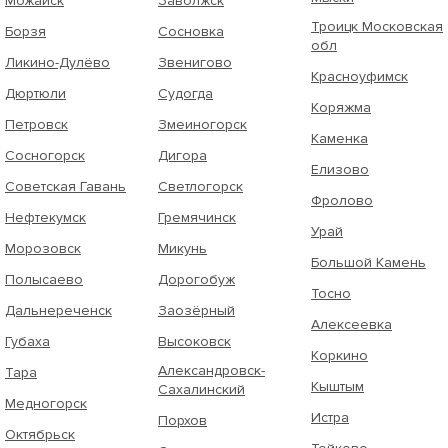
Можайск
Заволжск
Троицк Московская
Борзя
Сосновка
обл
Ликино-Дулёво
Звенигово
Красноуфимск
Дюртюли
Судогда
Коряжма
Петровск
Змеиногорск
Каменка
Сосногорск
Дигора
Елизово
Советская Гавань
Светлогорск
Фролово
Нефтекумск
Гремячинск
Урай
Морозовск
Микунь
Большой Камень
Полысаево
Дорогобуж
Тосно
Дальнереченск
Заозёрный
Алексеевка
Губаха
Высоковск
Коркино
Александровск-
Тара
Кыштым
Сахалинский
Медногорск
Истра
Порхов
Октябрьск