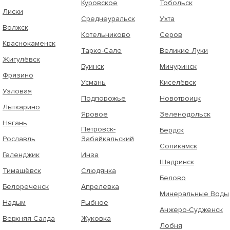
Куровское
Тобольск
Лиски
Среднеуральск
Ухта
Волжск
Котельниково
Серов
Краснокаменск
Тарко-Сале
Великие Луки
Жигулёвск
Буинск
Мичуринск
Фрязино
Усмань
Киселёвск
Узловая
Подпорожье
Новотроицк
Лыткарино
Яровое
Зеленодольск
Нягань
Петровск-
Бердск
Рославль
Забайкальский
Соликамск
Геленджик
Инза
Шадринск
Тимашёвск
Слюдянка
Белово
Белореченск
Апрелевка
Минеральные Воды
Надым
Рыбное
Анжеро-Судженск
Верхняя Салда
Жуковка
Лобня