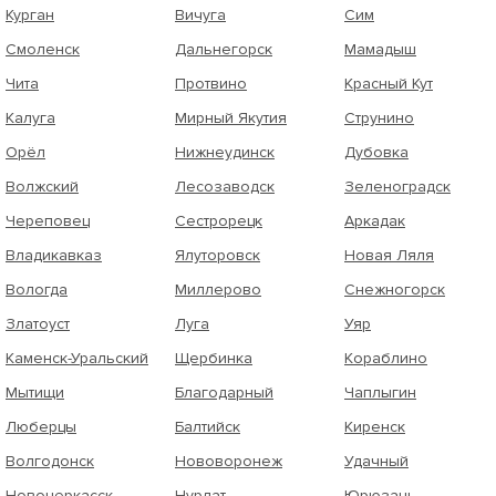
Курган
Вичуга
Сим
Смоленск
Дальнегорск
Мамадыш
Чита
Протвино
Красный Кут
Калуга
Мирный Якутия
Струнино
Орёл
Нижнеудинск
Дубовка
Волжский
Лесозаводск
Зеленоградск
Череповец
Сестрорецк
Аркадак
Владикавказ
Ялуторовск
Новая Ляля
Вологда
Миллерово
Снежногорск
Златоуст
Луга
Уяр
Каменск-Уральский
Щербинка
Кораблино
Мытищи
Благодарный
Чаплыгин
Люберцы
Балтийск
Киренск
Волгодонск
Нововоронеж
Удачный
Новочеркасск
Нурлат
Юрюзань