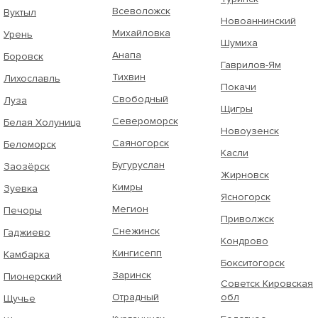
Всеволожск
Вуктыл
Новоаннинский
Михайловка
Урень
Шумиха
Анапа
Боровск
Гаврилов-Ям
Тихвин
Лихославль
Покачи
Свободный
Луза
Щигры
Североморск
Белая Холуница
Новоузенск
Саяногорск
Беломорск
Касли
Бугуруслан
Заозёрск
Жирновск
Кимры
Зуевка
Ясногорск
Мегион
Печоры
Приволжск
Снежинск
Гаджиево
Кондрово
Кингисепп
Камбарка
Бокситогорск
Заринск
Пионерский
Советск Кировская
Отрадный
обл
Щучье