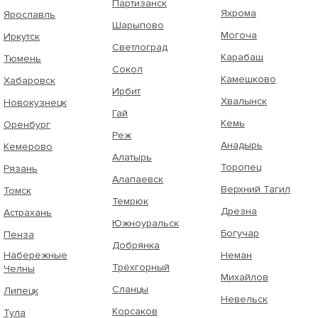
Партизанск
Яхрома
Ярославль
Шарыпово
Могоча
Иркутск
Светлоград
Карабаш
Тюмень
Сокол
Камешково
Хабаровск
Ирбит
Хвалынск
Новокузнецк
Гай
Кемь
Оренбург
Реж
Анадырь
Кемерово
Алатырь
Торопец
Рязань
Алапаевск
Верхний Тагил
Томск
Темрюк
Дрезна
Астрахань
Южноуральск
Богучар
Пенза
Добрянка
Набережные
Неман
Трёхгорный
Челны
Михайлов
Сланцы
Липецк
Невельск
Корсаков
Тула