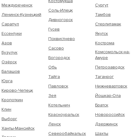
Костомукша
Междуреченск
Сургут
Соль-Илецк
Ленинск-Кузнецкий
Тамбов
Дивногорск
Сарапул
Стерлитамак
Гусев
Ессентуки
Якутск
Похвистнево
Азов
Кострома
Сасово
Комсомольск-на-
Бузулук
Богородск
Амуре
Озёрск
Обь
Петрозаводск
Балашов
Тайга
Таганрог
Юрга
Павловск
Нижневартовск
Кирово-Чепецк
Зея
Йошкар-Ола
Кропоткин
Котельнич
Братск
Клин
Красноуральск
Новороссийск
Выборг
Ленск
Дзержинск
Ханты-Мансийск
Северобайкальск
Шахты