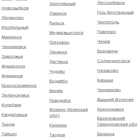
Лесосибирск
Заполярный
Новозыбков
Гусь-Хрустальный
Лакинск
Людиново
Чистополь
Рыльск
Изобильный
Павлово
Медвежьегорск
Мариинск
Чехов
Грязовец
Черняховск
Боровичи
Ленинск
Заволжье
Солнечногорск
Дегтярск
Апшеронск
Назарово
Чудово
Фурманов
Кириши
Бодайбо
Краснознаменск
Черемхово
Венёв
Зеленокумск
Вышний Волочёк
Гвардейск
Кулебаки
Краснокамск
Фокино (брянская
Кандалакша
обл.)
Берёзовский
Тында
Свердловская обл
Калязин
Тайшет
Балахна
Талдом