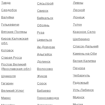
Тавда
Ливны
Сясьстрой
Сердобск
Лесной
Свирск
Валуйки
Донецк
Байкальск
Гулькевичи
Тулун
Обоянь
Вятские Поляны
Красное Село
Руза
Киров Калужская
Шебекино
Цивильск
обл.
Спасск-Дальний
Ак-Довурак
Котовск
Камень-на-Оби
Адыгейск
Старая Русса
Белая Калитва
Долинск
Ростов Великий
Печора
(Ярославская обл.)
Волосово
Чебаркуль
Шумерля
Жуков
Радужный
Гагарин
Сорск
Усть-Лабинск
Великий Устюг
Бабаево
Мценск
Маркс
Горнозаводск
Мыски