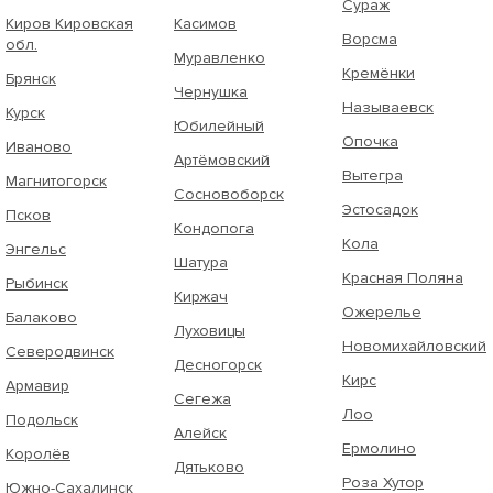
Сураж
Киров Кировская
Касимов
Ворсма
обл.
Муравленко
Кремёнки
Брянск
Чернушка
Называевск
Курск
Юбилейный
Опочка
Иваново
Артёмовский
Вытегра
Магнитогорск
Сосновоборск
Эстосадок
Псков
Кондопога
Кола
Энгельс
Шатура
Красная Поляна
Рыбинск
Киржач
Ожерелье
Балаково
Луховицы
Новомихайловский
Северодвинск
Десногорск
Кирс
Армавир
Сегежа
Лоо
Подольск
Алейск
Ермолино
Королёв
Дятьково
Роза Хутор
Южно-Сахалинск