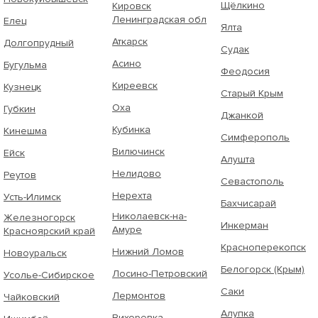
Щёлкино
Кировск
Ленинградская обл
Елец
Ялта
Аткарск
Долгопрудный
Судак
Асино
Бугульма
Феодосия
Киреевск
Кузнецк
Старый Крым
Оха
Губкин
Джанкой
Кубинка
Кинешма
Симферополь
Вилючинск
Ейск
Алушта
Нелидово
Реутов
Севастополь
Нерехта
Усть-Илимск
Бахчисарай
Николаевск-на-
Железногорск
Инкерман
Амуре
Красноярский край
Красноперекопск
Нижний Ломов
Новоуральск
Белогорск (Крым)
Лосино-Петровский
Усолье-Сибирское
Саки
Лермонтов
Чайковский
Алупка
Вихоревка