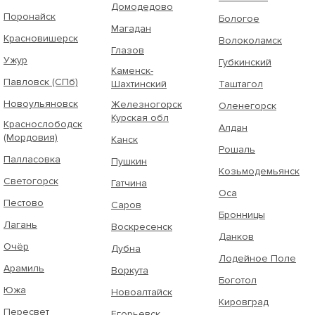
Домодедово
Поронайск
Бологое
Магадан
Красновишерск
Волоколамск
Глазов
Ужур
Губкинский
Каменск-
Павловск (СПб)
Шахтинский
Таштагол
Новоульяновск
Железногорск
Оленегорск
Курская обл
Краснослободск
Алдан
(Мордовия)
Канск
Рошаль
Палласовка
Пушкин
Козьмодемьянск
Светогорск
Гатчина
Оса
Пестово
Саров
Бронницы
Лагань
Воскресенск
Данков
Очёр
Дубна
Лодейное Поле
Арамиль
Воркута
Боготол
Южа
Новоалтайск
Кировград
Пересвет
Егорьевск