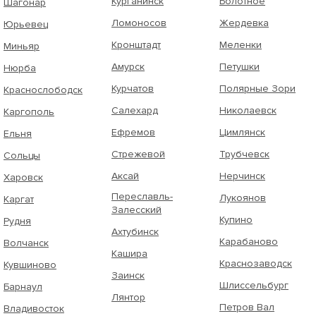
Курганинск
Болотное
Шагонар
Ломоносов
Жердевка
Юрьевец
Кронштадт
Меленки
Миньяр
Амурск
Петушки
Нюрба
Курчатов
Полярные Зори
Краснослободск
Салехард
Николаевск
Каргополь
Ефремов
Цимлянск
Ельня
Стрежевой
Трубчевск
Сольцы
Аксай
Нерчинск
Харовск
Переславль-
Лукоянов
Каргат
Залесский
Купино
Рудня
Ахтубинск
Карабаново
Волчанск
Кашира
Краснозаводск
Кувшиново
Заинск
Шлиссельбург
Барнаул
Лянтор
Петров Вал
Владивосток