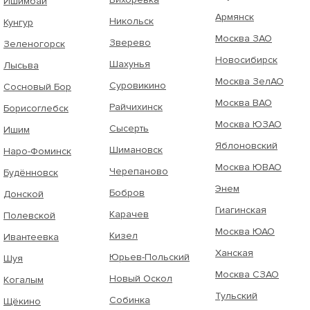
Ишимбай
Армянск
Никольск
Кунгур
Москва ЗАО
Зверево
Зеленогорск
Новосибирск
Шахунья
Лысьва
Москва ЗелАО
Суровикино
Сосновый Бор
Москва ВАО
Райчихинск
Борисоглебск
Москва ЮЗАО
Сысерть
Ишим
Яблоновский
Шимановск
Наро-Фоминск
Москва ЮВАО
Черепаново
Будённовск
Энем
Бобров
Донской
Гиагинская
Карачев
Полевской
Москва ЮАО
Кизел
Ивантеевка
Ханская
Юрьев-Польский
Шуя
Москва СЗАО
Новый Оскол
Когалым
Тульский
Собинка
Щёкино