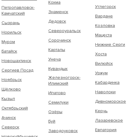
Кохма
Углегорск
Петропавловск-
Знаменск
Камчатский
Вардане
Дедовск
Сызрань
Козловка
Североуральск
Норильск
Мацеста
Сорочинск
Муром
Нижние Серги
Карталы
Батайск
Хоста
Унеча
Новошахтинск
Вилюйск
Кувандык
Сергиев Посад
Уржум
Железногорск-
Ноябрьск
Кабардинка
Илимский
Щёлково
Наволоки
Ипатово
Кызыл
Дивноморское
Семилуки
Октябрьский
Керчь
Озёры
Ачинск
Лазаревское
Буй
Северск
Евпатория
Заводоуковск
Новокуйбышевск