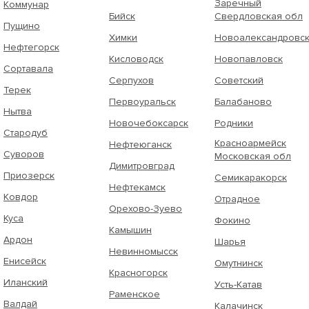
Заречный
Коммунар
Бийск
Свердловская обл
Пущино
Химки
Новоалександровс
Нефтегорск
Кисловодск
Новопавловск
Сортавала
Серпухов
Советский
Терек
Первоуральск
Балабаново
Нытва
Новочебоксарск
Родники
Стародуб
Красноармейск
Нефтеюганск
Суворов
Московская обл
Димитровград
Приозерск
Семикаракорск
Нефтекамск
Ковдор
Отрадное
Орехово-Зуево
Куса
Фокино
Камышин
Ардон
Шарья
Невинномысск
Енисейск
Омутнинск
Красногорск
Иланский
Усть-Катав
Раменское
Валдай
Калачинск