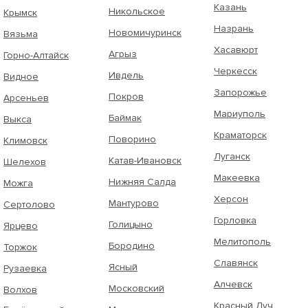
Казань
Никольское
Крымск
Назрань
Новомичуринск
Вязьма
Хасавюрт
Агрыз
Горно-Алтайск
Черкесск
Ивдель
Видное
Запорожье
Покров
Арсеньев
Мариуполь
Баймак
Выкса
Краматорск
Поворино
Климовск
Луганск
Катав-Ивановск
Шелехов
Макеевка
Нижняя Салда
Можга
Херсон
Мантурово
Сертолово
Горловка
Голицыно
Ярцево
Мелитополь
Бородино
Торжок
Славянск
Ясный
Рузаевка
Алчевск
Московский
Волхов
Красный Луч