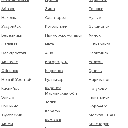
Абакан
Зима
Тетюши
Находка
Славгород
Чулым
Уссурийск
Котельники
Закаменск
Березники
Приморско-Ахтарск
Хилок
Салават
Инта
Питкяранта
Электросталь
Аша
Завитинск
Арзамас
Богородицк
Болхов
Обнинск
Карпинск
Эртиль
Новый Уренгой
Кудымкар
Нариманов
Кировск
Каспийск
Петухово
Мурманская обл.
Элиста
Тюкалинск
Топки
Пушкино
Воронеж
Карасук
Жуковский
Москва СВАО
Кимовск
Артём
Краснодар