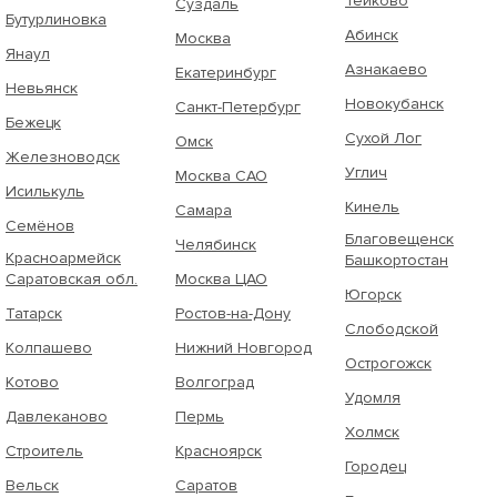
Тейково
Суздаль
Бутурлиновка
Абинск
Москва
Янаул
Азнакаево
Екатеринбург
Невьянск
Новокубанск
Санкт-Петербург
Бежецк
Сухой Лог
Омск
Железноводск
Углич
Москва САО
Исилькуль
Кинель
Самара
Семёнов
Благовещенск
Челябинск
Красноармейск
Башкортостан
Саратовская обл.
Москва ЦАО
Югорск
Татарск
Ростов-на-Дону
Слободской
Колпашево
Нижний Новгород
Острогожск
Котово
Волгоград
Удомля
Давлеканово
Пермь
Холмск
Строитель
Красноярск
Городец
Вельск
Саратов