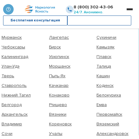
8 (800) 302-43-06
Выберите город
24/7. Анонимно.
Бесплатная консультация
Вызвать врача
Уфа
Пугачёв
Невель
Мурманск
Лангепас
Сухиничи
Чебоксары
Бирск
Камызяк
Калининград
Урюпинск
Плавск
Улан-Удэ
Моршанск
Талица
Тверь
Пыть-Ях
Кашин
Ставрополь
Качканар
Кодинск
Нижний Тагил
Конаково
Белокуриха
Белгород
Ртищево
Емва
Архангельск
Вязники
Первомайск
Владимир
Кореновск
Вяземский
Сочи
Учалы
Александровск