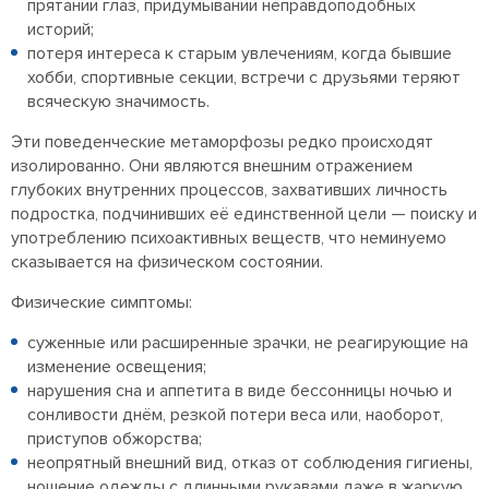
прятании глаз, придумывании неправдоподобных
историй;
потеря интереса к старым увлечениям, когда бывшие
хобби, спортивные секции, встречи с друзьями теряют
всяческую значимость.
Эти поведенческие метаморфозы редко происходят
изолированно. Они являются внешним отражением
глубоких внутренних процессов, захвативших личность
подростка, подчинивших её единственной цели — поиску и
употреблению психоактивных веществ, что неминуемо
сказывается на физическом состоянии.
Физические симптомы:
суженные или расширенные зрачки, не реагирующие на
изменение освещения;
нарушения сна и аппетита в виде бессонницы ночью и
сонливости днём, резкой потери веса или, наоборот,
приступов обжорства;
неопрятный внешний вид, отказ от соблюдения гигиены,
ношение одежды с длинными рукавами даже в жаркую