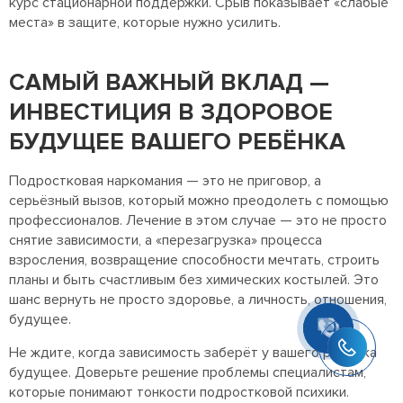
курс стационарной поддержки. Срыв показывает «слабые
места» в защите, которые нужно усилить.
САМЫЙ ВАЖНЫЙ ВКЛАД —
ИНВЕСТИЦИЯ В ЗДОРОВОЕ
БУДУЩЕЕ ВАШЕГО РЕБЁНКА
Подростковая наркомания — это не приговор, а
серьёзный вызов, который можно преодолеть с помощью
Антон Солодовников
профессионалов. Лечение в этом случае — это не просто
Здравствуйте! Готов помочь
снятие зависимости, а «перезагрузка» процесса
вам. Напишите мне, если у
вас появятся вопросы.
взросления, возвращение способности мечтать, строить
планы и быть счастливым без химических костылей. Это
шанс вернуть не просто здоровье, а личность, отношения,
будущее.
Не ждите, когда зависимость заберёт у вашего ребёнка
будущее. Доверьте решение проблемы специалистам,
которые понимают тонкости подростковой психики.