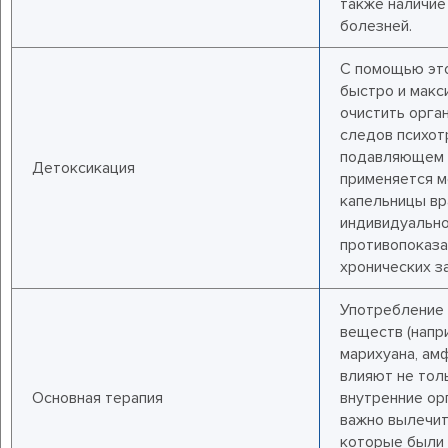
также наличие
болезней.
С помощью эт
быстро и макс
очистить орга
следов психот
подавляющем 
Детоксикация
применяется м
капельницы вр
индивидуально
противопоказа
хронических за
Употребление
веществ (напри
марихуана, амф
влияют не толь
Основная терапия
внутренние орг
важно вылечит
которые были 