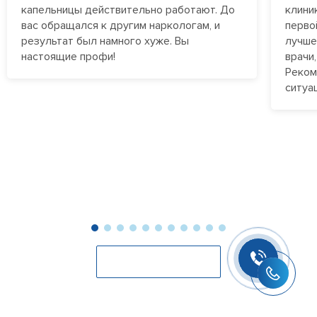
зависимости в семье и способствовать
отказывается проходить стационарное лечение.
капельницы действительно работают. До
клини
выздоровлению пациента. Наркологические клиники
вас обращался к другим наркологам, и
перво
работают круглосуточно, обеспечивая постоянное
результат был намного хуже. Вы
лучше
наблюдение и терапию зависимым, которые проходят
настоящие профи!
врачи
лечение в стационаре, а также экстренным пациентам
Реком
на дому.
ситуа
Оставить отзыв