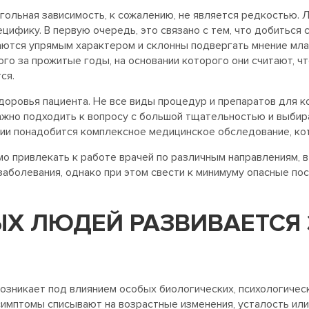
гольная зависимость, к сожалению, не является редкостью. 
ифику. В первую очередь, это связано с тем, что добиться 
аются упрямым характером и склонны подвергать мнение мл
го за прожитые годы, на основании которого они считают, чт
ся.
доровья пациента. Не все виды процедур и препаратов для 
жно подходить к вопросу с большой тщательностью и выбир
ии понадобится комплексное медицинское обследование, ко
 привлекать к работе врачей по различным направлениям, в 
аболевания, однако при этом свести к минимуму опасные по
Х ЛЮДЕЙ РАЗВИВАЕТСЯ
возникает под влиянием особых биологических, психологичес
симптомы списывают на возрастные изменения, усталость или