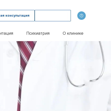
ая консультация
Вызвать врача
итация
Психиатрия
О клинике
олога
ов
Наши врачи
дому
зма с психологом
p
Фотогалерея
лом
и
итации алкоголиков
Лицензии и сертификаты
иванием ампулы
ицы
итация наркозависимых
Отзывы
цы у пожилых людей
Цены
цы у женщин
Контакты
м
ого расстройства
и
и
и
Эспераль
офобии
енко
и