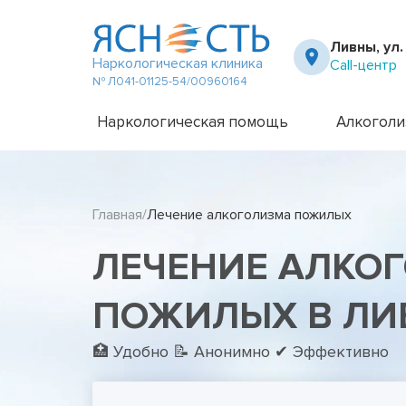
Ливны, ул
Наркологическая клиника
Call-центр
№ Л041-01125-54/00960164
Наркологическая помощь
Алкоголи
Частный вытрезвитель
Амбулато
Наркологическая клиника
Капельни
Главная
Лечение алкоголизма пожилых
Телефон доверия
Капельни
Терапевт на дом
Кодирова
ЛЕЧЕНИЕ АЛКО
Кодирова
Лечение 
Лечение 
ПОЖИЛЫХ В ЛИ
Лечение 
Лечение 
🏥 Удобно 📝 Анонимно ✔ Эффективно
Лечение 
Лечение 
Подростк