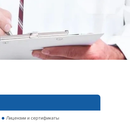
еследования
ессивно-компульсивного
х атак
нии
ии
мости
о расстройства
Лицензии и сертификаты