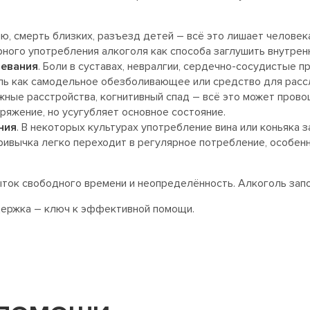
сию, смерть близких, разъезд детей – всё это лишает челов
ного употребления алкоголя как способа заглушить внутрен
левания
. Боли в суставах, невралгии, сердечно-сосудистые 
ь как самодельное обезболивающее или средство для рассла
ожные расстройства, когнитивный спад – всё это может пров
ряжение, но усугубляет основное состояние.
ния
. В некоторых культурах употребление вина или коньяка 
 привычка легко переходит в регулярное потребление, особен
ыток свободного времени и неопределённость. Алкоголь запол
держка – ключ к эффективной помощи.