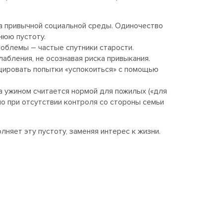
ека привычной социальной среды. Одиночество
нюю пустоту.
проблемы – частые спутники старости.
бления, не осознавая риска привыкания.
оцировать попытки «успокоиться» с помощью
за ужином считается нормой для пожилых («для
но при отсутствии контроля со стороны семьи
няет эту пустоту, заменяя интерес к жизни.