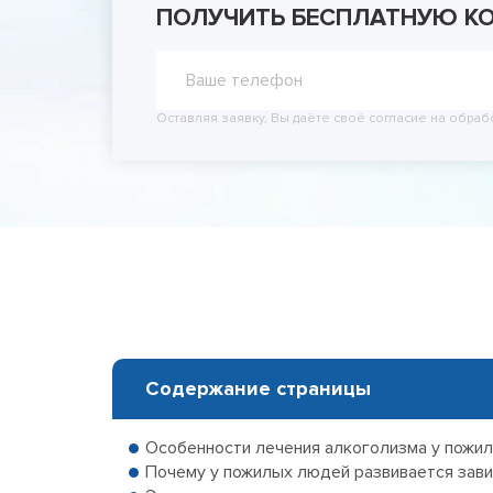
ПОЛУЧИТЬ БЕСПЛАТНУЮ К
Принудит
Вывод из
Вывод из
Оставляя заявку, Вы даёте своё согласие на обраб
Содержание страницы
Особенности лечения алкоголизма у пожи
Почему у пожилых людей развивается зави