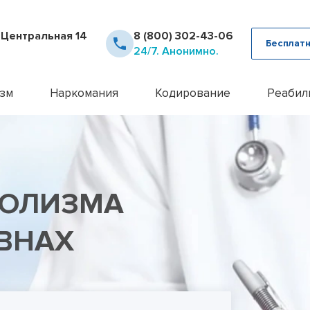
. Центральная 14
8 (800) 302-43-06
Бесплатн
24/7. Анонимно.
зм
Наркомания
Кодирование
Реабил
рное лечение алкоголизма
Детоксикация наркозависимых
Кодирование Аквилонг
Консультация псих
12 шаг
ца от похмелья
Кодирование от наркомании
Кодирование алкоголизма на 
Лечение алкоголи
Day To
ца от запоя
Лечение героиновой зависимости
Кодирование алкоголизма уко
Лечение анорекси
Реабил
ние лазером
Лечение наркомании амбулаторно
Кодирование алкоголизма вш
Лечение бессонн
Реабил
ГОЛИЗМА
ние методом Рожнова
Лечение наркомании у подростков
Кодирование Двойной Блок
Лечение бессонни
алкоголизма
Лечение наркомании в стационаре
Кодирование гипнозом
Лечение бессонни
алкоголизма пожилых
Лечение спайсовой зависимости
Кодирование иглоукалывание
Лечение биполярн
ВНАХ
алкоголизма в стационаре
Лечение табакокурения
Кодирование Налтрексоном
Лечение булимии
алкогольной интоксикации
Лечение токсикомании
Кодирование наркозависимост
Лечение деменци
пивного алкоголизма
Лечение зависимости от Гашиша
Кодирование от алкоголизма
Лечение депресси
женского алкоголизма
Лечение зависимости от Лирики
Кодирование от алкоголизма 
Лечение дисморф
овый алкоголизм
Лечение зависимости от Мефедрона
Кодирование по методу Довж
Лечение игромани