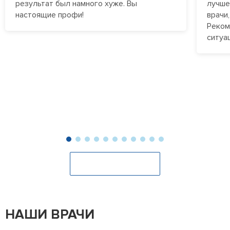
результат был намного хуже. Вы
лучше
наблюдение и терапию зависимым, которые проходят
настоящие профи!
врачи
лечение в стационаре, а также экстренным пациентам
Реком
на дому.
ситуа
Оставить отзыв
НАШИ ВРАЧИ